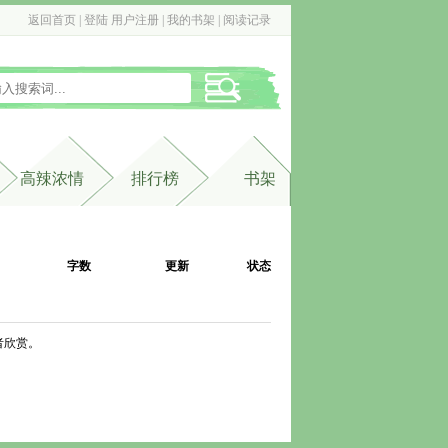
返回首页
| 
登陆
用户注册
| 
我的书架
| 
阅读记录
高辣浓情
排行榜
书架
字数
更新
状态
者欣赏。