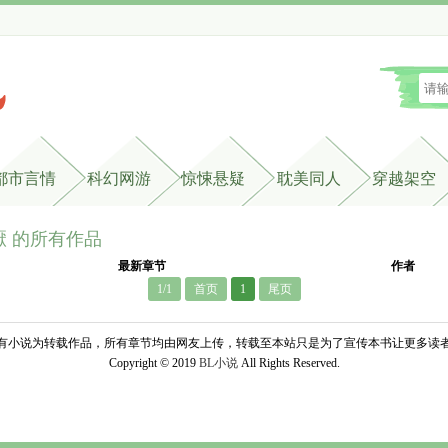
都市言情
科幻网游
惊悚悬疑
耽美同人
穿越架空
厭 的所有作品
最新章节
作者
1/1
首页
1
尾页
有小说为转载作品，所有章节均由网友上传，转载至本站只是为了宣传本书让更多读
Copyright © 2019 
BL小说
All Rights Reserved.