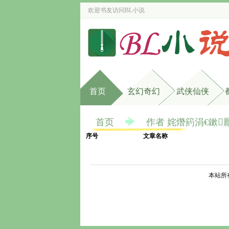
欢迎书友访问
BL小说
首页
玄幻奇幻
武侠仙侠
首页
作者 姹熸箹涓€鏉
序号
文章名称
本站所