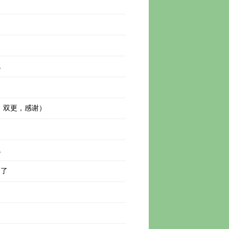
间
色
，双更，感谢）
瑰
迟了