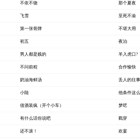
不依不饶
那个夏夜
飞雪
至死不渝
第一张骨牌
不堪大用
初五
夜泊
男人都是贱的
羊入虎口?
不问前程
合作愉快
奶油海鲜汤
丢人的往
小陆
他条件这
借酒装疯（开个小车）
梦呓
有什么话你说吧
戳穿
还不滚！
欢宴