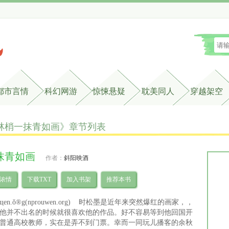
都市言情
科幻网游
惊悚悬疑
耽美同人
穿越架空
林梢一抹青如画》章节列表 
抹青如画
作者：
斜阳映酒
浓情
下载TXT
加入书架
推荐本书
uщen.ǒ®g(nprouwen.org) 时松墨是近年来突然爆红的画家，，
他并不出名的时候就很喜欢他的作品。好不容易等到他回国开
普通高校教师，实在是弄不到门票。幸而一同玩儿播客的余秋