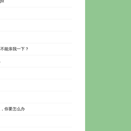
ght
能不能亲我一下？
见
定
在，你要怎么办
）