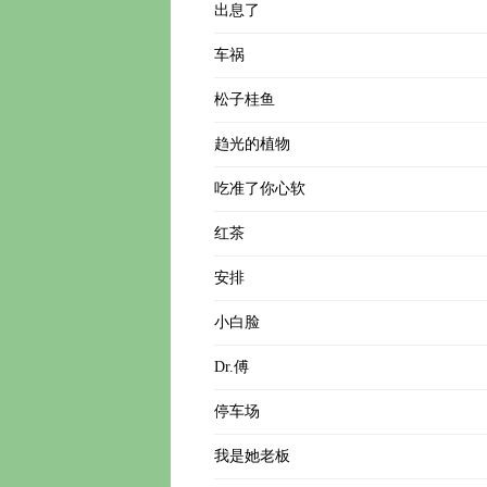
出息了
车祸
松子桂鱼
趋光的植物
吃准了你心软
红茶
安排
小白脸
Dr.傅
停车场
我是她老板