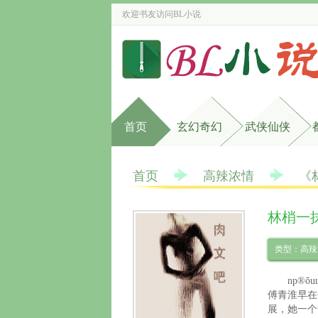
欢迎书友访问
BL小说
首页
玄幻奇幻
武侠仙侠
首页
高辣浓情
《
林梢一
类型：高辣
np®ǒ
傅青淮早在
展，她一个