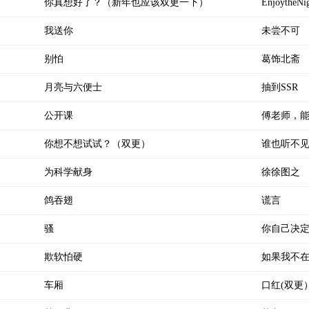
你真想好了？（新年也应该双更一下）
EnjoytheNi
我送你
未尝不可
别怕
葛饰北斋
月亮与六便士
抽到SSR
公开课
傅老师，
你想不想试试？（双更）
谁也听不
为科学献身
徐徐图之
鸽吞翅
谎言
骚
你自己决
欺软怕硬
如果我不
车厢
口红(双更