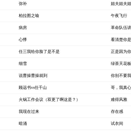
弥补
姐夫姐夫
柏拉图之喻
午夜飞行
病房
革命队伍
心悸
看清楚你
任三我给你脸了是不是
正是因为
细雪
绿茶天花
说曹操曹操就到
你别不要
顾远书vs任千山
哥，我真
火锅工作会议（双更了啊这是？）
难得风雅
我现在过来
存在感
暗涌
试衣间