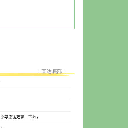
↓ 直达底部 ↓
看
除夕要应该双更一下的）