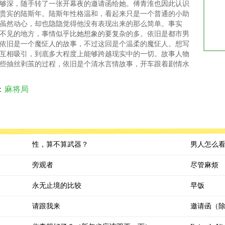
够深，随手转了一张开幕夜的邀请函给她。傅青淮也因此认识
贵宾的陆斯年。陆斯年性格温和，看起来只是一个普通的小助
虽然动心，却也隐隐觉得他没有表现出来的那么简单。事实
不见的地方，事情似乎比她想象的要复杂的多。依旧是都市男
依旧是一个魔怔人的故事，不过这回是个温柔的魔怔人。想写
互相吸引，到底多大程度上能够跨越现实中的一切。故事人物
些抽丝剥茧的过程，依旧是个清水言情故事，开车跟着剧情水
：
麻将局
性，算不算武器？
男人怎么
旁观者
尽管麻烦
永无止境的比较
早饭
请跟我来
邀请函（