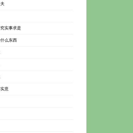
姐夫
讲究实事求是
是什么东西
你
板
我
心实意