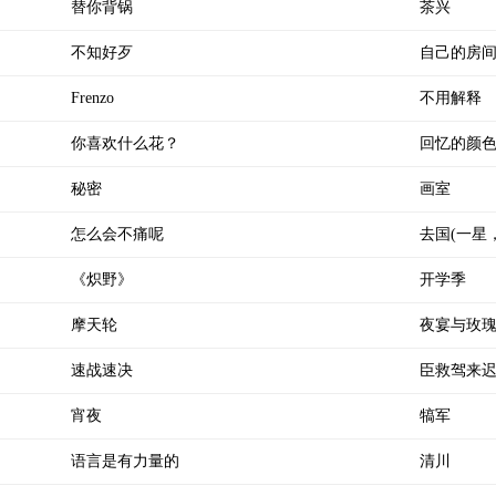
替你背锅
茶兴
不知好歹
自己的房
Frenzo
不用解释
你喜欢什么花？
回忆的颜
秘密
画室
怎么会不痛呢
去国(一星
《炽野》
开学季
摩天轮
夜宴与玫
速战速决
臣救驾来
宵夜
犒军
语言是有力量的
清川