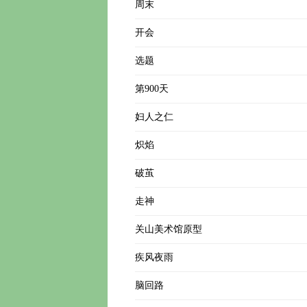
周末
开会
选题
第900天
妇人之仁
炽焰
破茧
走神
关山美术馆原型
疾风夜雨
脑回路