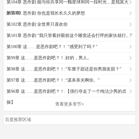
第104章 恶作剧:能与你共享同一颗星球和同一段时光，是我莫大
的荣幸
第103章 恶作剧:你也是我长长久久的梦想
第102章 恶作剧:全世界只喜欢你
第101章 恶作剧:“我只管看好眼前这个睡觉还会打呼的家伙就行。”
第100章 这……是恶作剧吧？！:“感受到了吗？”
第99章 这……是恶作剧吧？！:好的，男人。
第98章 这……是恶作剧吧？！:“车厘子甜还是你男朋友甜？”
第97章 这……是恶作剧吧？！:“谋杀亲夫啊你。”
第96章 这……是恶作剧吧？！:【强行夺走了一个纯洁少男的贞
操】
查看更多章节>
百度推荐区域