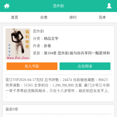
恶作剧
首页
分类
排行
完本
恶作剧
分类：
精品文学
作者：
折卷
更新：
第104章 恶作剧:能与你共享同一颗星球和
同一段时光，是我莫大的荣幸
加入书架
点击阅读
晋江VIP2026-04-17完结 总书评数：24474 当前被收藏数：86623
营养液数：51565 文章积分：1,206,396,800 文案: 豪门少爷江今彻
一辈子养尊处优顺风顺水，只在十八岁那年，栽在初恋女友手上。
..
最新9章