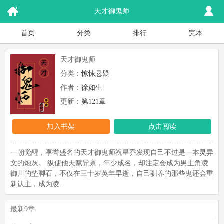
天才御鬼师
首页
分类
排行
完本
天才御鬼师
分类：
惊悚悬疑
作者：
徐如生
更新：
第121章
加入书架
点击阅读
一朝觉醒，享誉盛名的天才御鬼师祝星乔发现自己不过是一本灵异
文的炮灰。 纵使他天赋异禀，年少成名，却注定会成为男主角凌
御川的垫脚石，不仅在三十岁英年早逝，自己驯养的那些鬼还会重
新认主，成为凌..
最新9章