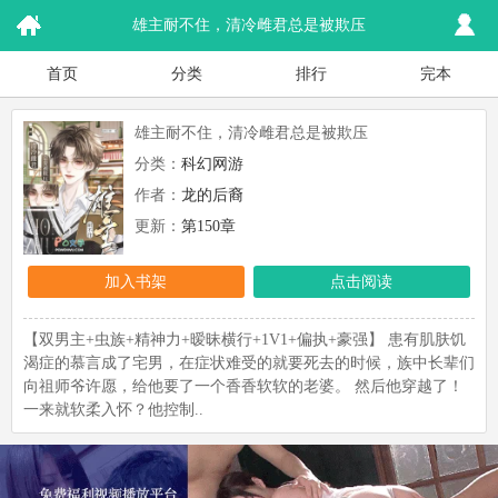
雄主耐不住，清冷雌君总是被欺压
首页
分类
排行
完本
雄主耐不住，清冷雌君总是被欺压
分类：
科幻网游
作者：
龙的后裔
更新：
第150章
加入书架
点击阅读
【双男主+虫族+精神力+暧昧横行+1V1+偏执+豪强】 患有肌肤饥
渴症的慕言成了宅男，在症状难受的就要死去的时候，族中长辈们
向祖师爷许愿，给他要了一个香香软软的老婆。 然后他穿越了！
一来就软柔入怀？他控制..