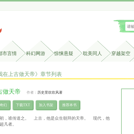
都市言情
科幻网游
惊悚悬疑
耽美同人
穿越架空
我在上古做天帝》章节列表 
古做天帝
作者：
历史里吹吹风著
奇幻
下载TXT
加入书架
推荐本书
初，谁传道之。 上古，他是众生朝拜的天帝。 现代，他
超凡者。