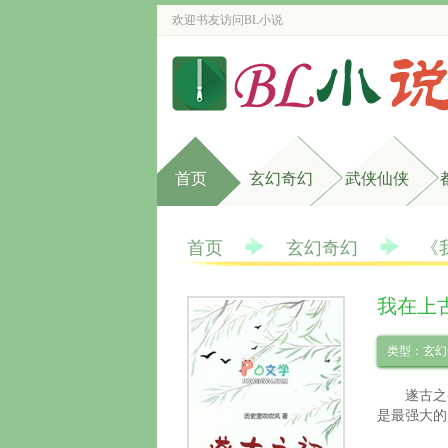
欢迎书友访问
BL小说
首页
玄幻奇幻
武侠仙侠
首页
玄幻奇幻
《
我在上
类型：玄幻
遂古之
是最强大的