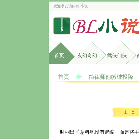
欢迎书友访问
BL小说
首页
玄幻奇幻
武侠仙侠
首页
简律师他缴械投降
上一页
时桐出乎意料地没有退缩，而是将手