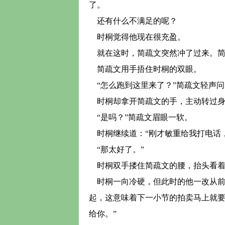
了。
还有什么不满足的呢？
时桐觉得他现在很充盈。
就在这时，简疏文突然冲了过来。简
简疏文用手捂住时桐的双眼。
“怎么跑到这里来了？”简疏文轻声问
时桐却拿开简疏文的手，主动转过身
“是吗？”简疏文眉眼一软。
时桐继续道：“刚才敏重给我打电话
“那太好了。”
时桐双手搂住简疏文的腰，抬头看着
时桐一向冷硬，但此时的他一改从前
起，这意味着下一小节的拍卖马上就要
给你。”