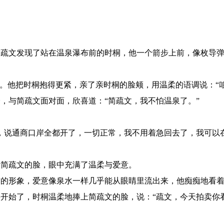
疏文发现了站在温泉瀑布前的时桐，他一个箭步上前，像枚导弹
。他把时桐抱得更紧，亲了亲时桐的脸颊，用温柔的语调说：“咱
，与简疏文面对面，欣喜道：“简疏文，我不怕温泉了。”
，说通商口岸全都开了，一切正常，我不用着急回去了，我可以在
简疏文的脸，眼中充满了温柔与爱意。
的形象，爱意像泉水一样几乎能从眼睛里流出来，他痴痴地看着
开始了，时桐温柔地捧上简疏文的脸，说：“疏文，今天拍卖你