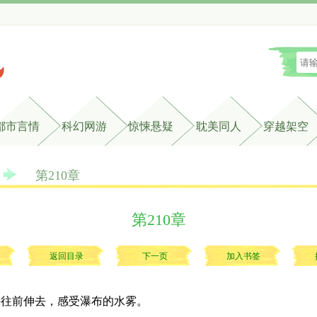
都市言情
科幻网游
惊悚悬疑
耽美同人
穿越架空
第210章
第210章
返回目录
下一页
加入书签
往前伸去，感受瀑布的水雾。