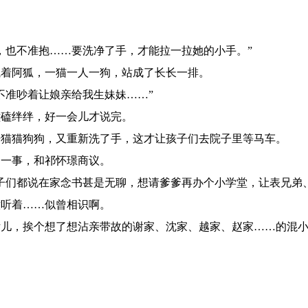
，也不准抱……要洗净了手，才能拉一拉她的小手。”
着阿狐，一猫一人一狗，站成了长长一排。
准吵着让娘亲给我生妹妹……”
磕绊绊，好一会儿才说完。
猫猫狗狗，又重新洗了手，这才让孩子们去院子里等马车。
一事，和祁怀璟商议。
子们都说在家念书甚是无聊，想请爹爹再办个小学堂，让表兄弟、
听着……似曾相识啊。
儿，挨个想了想沾亲带故的谢家、沈家、越家、赵家……的混小