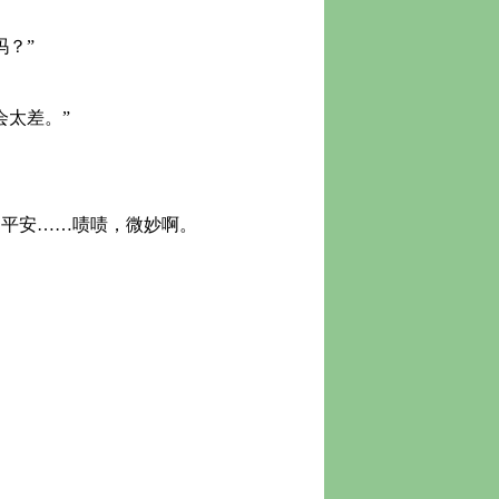
？”
太差。”
平安……啧啧，微妙啊。