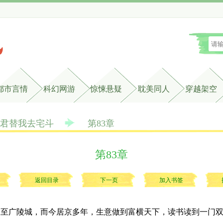
都市言情
科幻网游
惊悚悬疑
耽美同人
穿越架空
君替我去宅斗
第83章
第83章
返回目录
下一页
加入书签
至广陵城，而今居京多年，生意做到富横天下，读书读到一门双