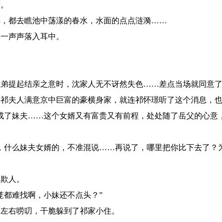
睛。
，都去瞧池中荡漾的春水，水面的点点涟漪……
一声声落入耳中。
弟提起结亲之意时，沈家人无不讶然失色……差点当场就同意
祁夫人满意京中巨富的豪横身家，就连祁怀璟听了这个消息，也
成了妹夫……这个女婿又有富贵又有前程，处处随了岳父的心意，
，什么妹夫女婿的，不准混说……再说了，哪里把你比下去了？
欺人。
都难找啊，小妹还不点头？”
左右唠叨，干脆躲到了祁家小住。