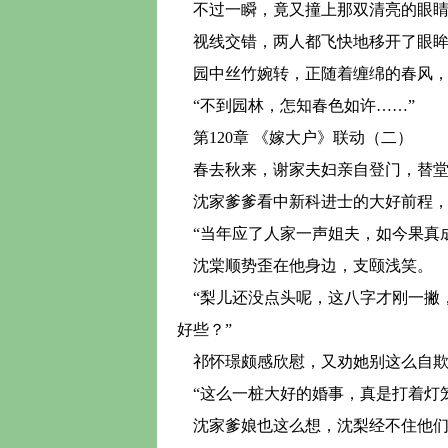
不过一瞬，竟又撞上那双清亮的眼
视线交错，两人都飞快地移开了眼眸
园中丝竹婉转，正随着缠绵的春风，
“不到园林，怎知春色如许……”
第120章 《嫁大户》联动（二）
春去秋来，谢家夫妇亲自登门，替堂
沈家爹爹看中新科进士的大好前程，
“当年应了人家一声姐夫，如今果真
沈棠顺势歪在他身边，支颐浅笑。
“梨儿还没点头呢，这八字才刚一撇
好些？”
祁怀璟颇感欣慰，又劝她别这么自欺
“这么一桩大好的婚事，真是打着灯笼
沈家爹娘也这么想，沈梨经不住他们