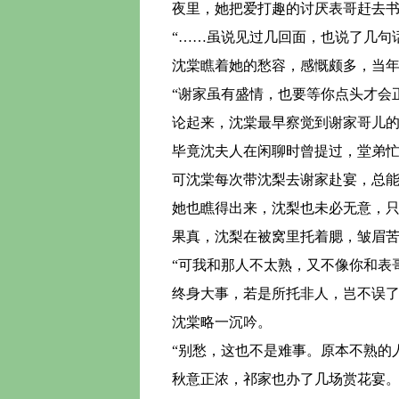
夜里，她把爱打趣的讨厌表哥赶去书
“……虽说见过几回面，也说了几句
沈棠瞧着她的愁容，感慨颇多，当年
“谢家虽有盛情，也要等你点头才会
论起来，沈棠最早察觉到谢家哥儿的
毕竟沈夫人在闲聊时曾提过，堂弟忙
可沈棠每次带沈梨去谢家赴宴，总能
她也瞧得出来，沈梨也未必无意，只
果真，沈梨在被窝里托着腮，皱眉苦
“可我和那人不太熟，又不像你和表
终身大事，若是所托非人，岂不误了
沈棠略一沉吟。
“别愁，这也不是难事。原本不熟的
秋意正浓，祁家也办了几场赏花宴