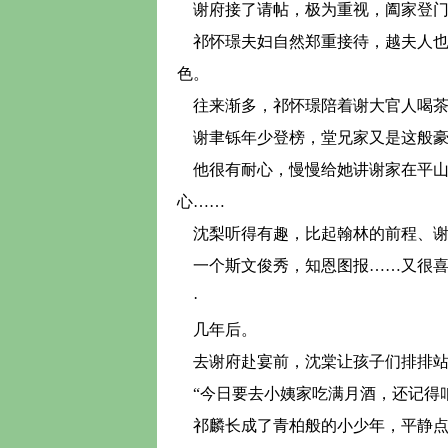
谢府接了请帖，极为重视，阖家登
祁怀璟夫妇自然郑重接待，越夫人也
色。
往来渐多，祁怀璟陪着谢大官人喝茶
谢聿铄年少登榜，堂兄家又是这般豪
他很有耐心，慢慢给她讲谢家在平山
心……
沈梨听得有趣，比起翰林的前程、谢
一个斯文俊秀，知恩图报……又很喜
·
几年后。
去谢府赴宴前，沈棠让孩子们排排站
“今日要去小姨家吃满月酒，还记得咱
祁麟长成了青柏般的小少年，平静点