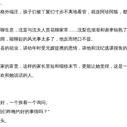
门。
格外端庄，孩子们被丫鬟们寸步不离地看管，就连阿珍阿狐，都
聊生意，沈棠与沈夫人赏花聊家常……沈梨也渐渐和谢聿铄熟了
阔，能聊起的风光事太多了，他反而绝口不提。
县的祖业，讲幼年时受兄嫂提携的恩情，讲他和沈纪逃课摸鱼的
家的富贵，这样的家长里短和细枝末节，更能让她觉得，这是一
欢和她说话的人。
好，一个挨着一个询问。
们昨晚约好的事情吗？”
头。