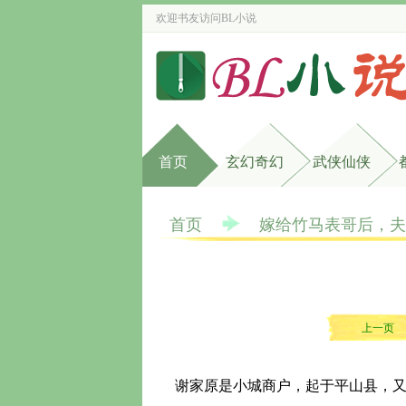
欢迎书友访问
BL小说
首页
玄幻奇幻
武侠仙侠
首页
嫁给竹马表哥后，夫
上一页
谢家原是小城商户，起于平山县，又