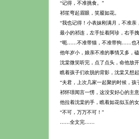
“记得，不准挑食。”
祁笙弯起眉眼，笑靥如花。
“我也记得！小表妹刚满月，不准亲
最小的祁连，左手扯着阿珍，右手拽
“呃……不准带猫，不准带狗……也不
他年岁小，娘亲不准的事情又多，磕
沈棠微笑听完，点了点头，命他放开
瞧着孩子们欢脱的背影，沈棠又想起
“夫君，上次几家一起聚的时候，孩
祁怀璟闻言一愣，这没安好心的主意
他拉着沈棠的手，瞧着如花似玉的女
“不可，万万不可！”
……全文完……