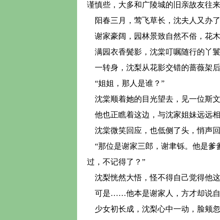
谨慎些，大多和广陵城的旧亲故友往
阳春三月，莺飞草长，沈夫人又办了
谢家豪阔，园林景致自然不俗，花木
满园衣香鬓影，沈棠叮嘱随行的丫鬟
一转身，沈梨从花影交错的蔷薇架后
“姐姐，那人是谁？”
沈棠顺着她的目光望去，见一位斯文
他也正瞧着这边，与沈家姐妹远远相
沈棠微笑回应，也低侧了头，悄声回
“那位是谢家三郎，谢聿铄。他是爹
过，不记得了？”
沈梨恍然大悟，怪不得自己觉得他这
可是……他本是谢家人，方才却说自
少女初长成，沈梨心中一动，脸颊忽