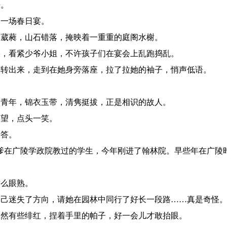
来。
一场春日宴。
葳蕤，山石错落，掩映着一重重的庭阁水榭。
，看紧少爷小姐，不许孩子们在宴会上乱跑捣乱。
转出来，走到在她身旁落座，拉了拉她的袖子，悄声低语。
青年，锦衣玉带，清隽挺拔，正是相识的故人。
望，点头一笑。
答。
爹在广陵学政院教过的学生，今年刚进了翰林院。早些年在广陵
么眼熟。
己迷失了方向，请她在园林中同行了好长一段路……真是奇怪
然有些绯红，捏着手里的帕子，好一会儿才敢抬眼。