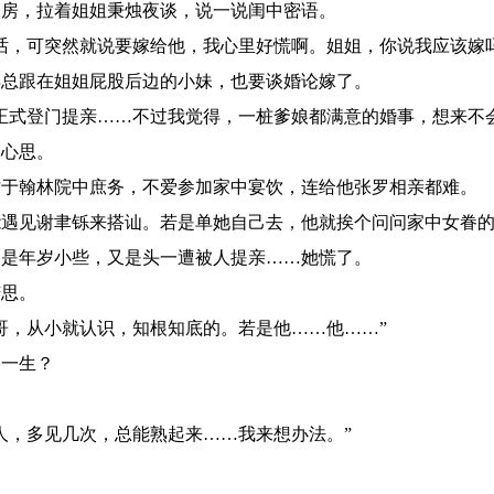
房，拉着姐姐秉烛夜谈，说一说闺中密语。
话，可突然就说要嫁给他，我心里好慌啊。姐姐，你说我应该嫁吗
总跟在姐姐屁股后边的小妹，也要谈婚论嫁了。
正式登门提亲……不过我觉得，一桩爹娘都满意的婚事，想来不会
心思。
于翰林院中庶务，不爱参加家中宴饮，连给他张罗相亲都难。
遇见谢聿铄来搭讪。若是单她自己去，他就挨个问问家中女眷的
是年岁小些，又是头一遭被人提亲……她慌了。
思。
哥，从小就认识，知根知底的。若是他……他……”
一生？
人，多见几次，总能熟起来……我来想办法。”
。