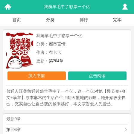
我薅羊毛中了彩票一个亿
首页
分类
排行
完本
我薅羊毛中了彩票一个亿
分类：
都市言情
作者：
布卡卡
更新：
第204章
加入书架
点击阅读
普通人汪美茜通过薅羊毛中了一个亿，这一个亿对她【慢节奏+爽
文+暴富】原本麻木的生活产生了翻天覆地的影响，她开始改变自
己，充实自己让自己变的越来越好，本文宗旨爱人先爱己。
最新9章
第204章