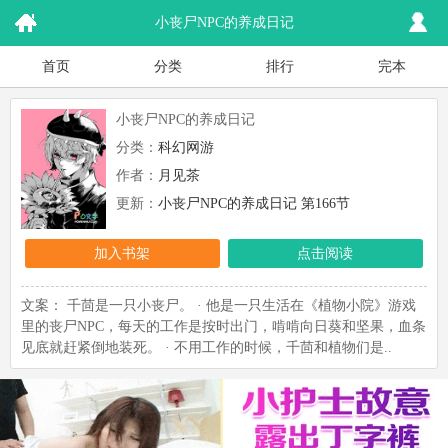
小丧尸NPC的养成日记
首页
分类
排行
完本
小丧尸NPC的养成日记
分类：
科幻网游
作者：
月见茶
更新：
小丧尸NPC的养成日记 第166节
加入书架
点击阅读
文案： 千茴是一只小丧尸。 · 他是一只生活在《植物小院》游戏
里的丧尸NPC，每天的工作是按时出门，啃啃向日葵和坚果，血条
见底就赶紧倒地装死。 · 不用工作的时候，千茴和植物们是..